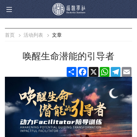
首页
>
活动列表
>
文章
唤醒生命潜能的引导者
分
Facebook
X
WhatsApp
Telegra
Em
享